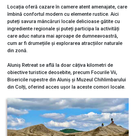
Locația oferă cazare în camere atent amenajate, care
îmbină confortul modern cu elemente rustice. Aici
puteți savura mâncăruri locale delicioase gătite cu
ingrediente regionale și puteți participa la activități
care aduc natura mai aproape de dumneavoastră,
cum ar fi drumețiile și explorarea atracțiilor naturale
din zonă.
Aluniș Retreat se află la doar câțiva kilometri de
obiective turistice deosebite, precum Focurile Vii,
Bisericile rupestre din Aluniș și Muzeul Chihlimbarului
din Colți, oferind acces ușor la aceste comori locale.