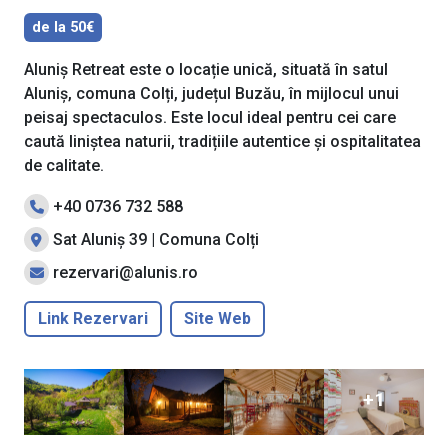
de la 50€
Aluniș Retreat este o locație unică, situată în satul
Aluniș, comuna Colți, județul Buzău, în mijlocul unui
peisaj spectaculos. Este locul ideal pentru cei care
caută liniștea naturii, tradițiile autentice și ospitalitatea
de calitate.
+40 0736 732 588
Sat Aluniș 39 | Comuna Colți
rezervari@alunis.ro
Link Rezervari
Site Web
+1