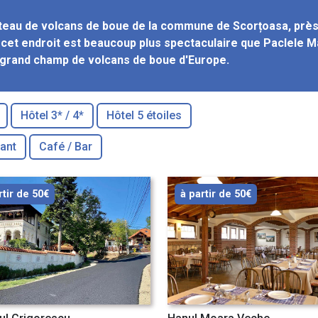
ateau de volcans de boue de la commune de Scorțoasa, près
 cet endroit est beaucoup plus spectaculaire que Paclele Ma
 grand champ de volcans de boue d'Europe.
Hôtel 3* / 4*
Hôtel 5 étoiles
ant
Café / Bar
rtir de 50€
à partir de 50€