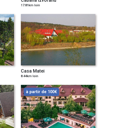
Cabana Izvoranu
17.81km loin
Casa Matei
8.44km loin
à partir de 100€