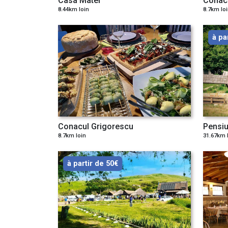
Casa Matei
Conac
8.44km loin
8.7km lo
à pa
Conacul Grigorescu
Pensiu
8.7km loin
31.67km 
à partir de 50€