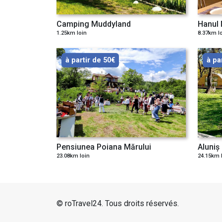
Camping Muddyland
Hanul
1.25km loin
8.37km l
à partir de 50€
à pa
Pensiunea Poiana Mărului
Aluniș
23.08km loin
24.15km 
© roTravel24. Tous droits réservés.