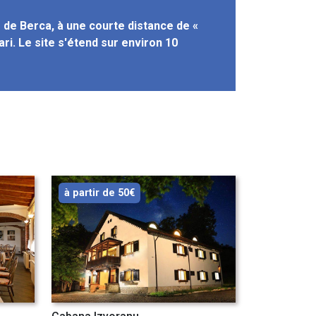
 de Berca, à une courte distance de «
ri. Le site s'étend sur environ 10
à partir de 50€