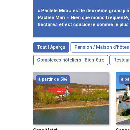
« Paclele Mici » est le deuxième grand pl
Paclele Mari ». Bien que moins fréquenté,
hectares et est considéré comme le plus
Tout | Aperçu
Pension / Maison d'hôtes
Complexes hôteliers | Bien-être
Restaur
à partir de 50€
à pa