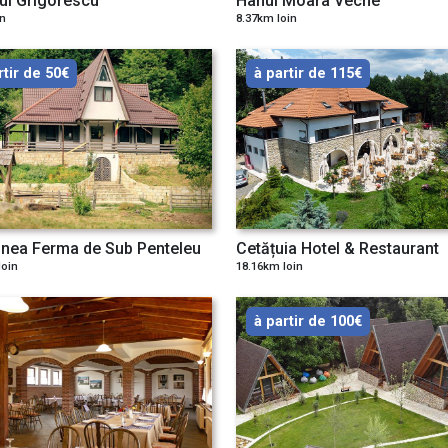
ul Grigorescu
Hanul Moara Veche
in
8.37km loin
rtir de 50€
à partir de 115€
nea Ferma de Sub Penteleu
Cetățuia Hotel & Restaurant
loin
18.16km loin
à partir de 100€