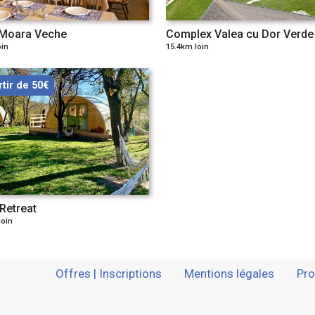
 Moara Veche
Complex Valea cu Dor Verde
oin
15.4km loin
rtir de 50€
 Retreat
loin
Offres | Inscriptions
Mentions légales
Pro